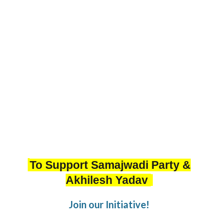
To Support Samajwadi Party &
Akhilesh Yadav
Join our Initiative!