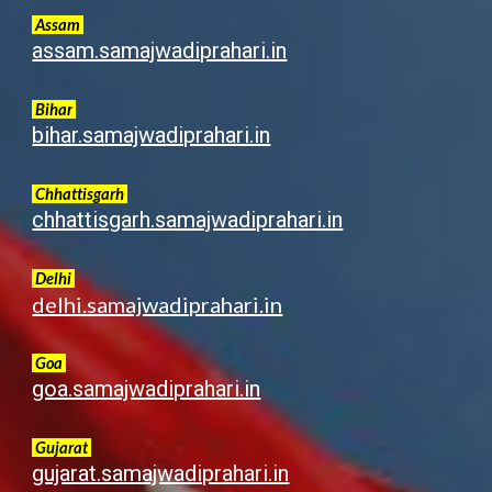
Assam
assam.samajwadiprahari.in
Bihar
bihar.samajwadiprahari.in
Chhattisgarh
chhattisgarh.samajwadiprahari.in
Delhi
delhi.samajwadiprahari.in
Goa
goa.samajwadiprahari.in
G
ujarat
gujarat.samajwadiprahari.in