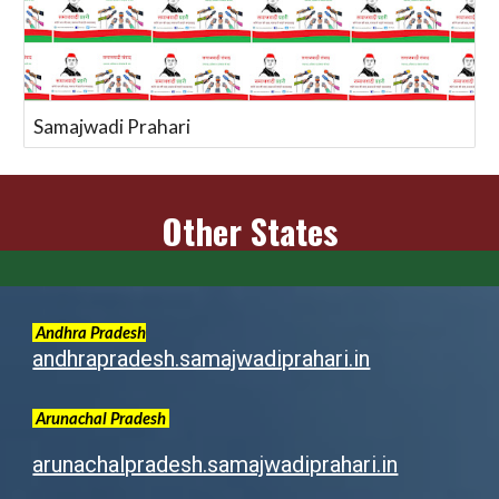
Samajwadi Prahari
Other States
Andhra Pradesh
andhrapradesh.samajwadiprahari.in
Arunachal
Pradesh
arunachalpradesh.samajwadiprahari.in