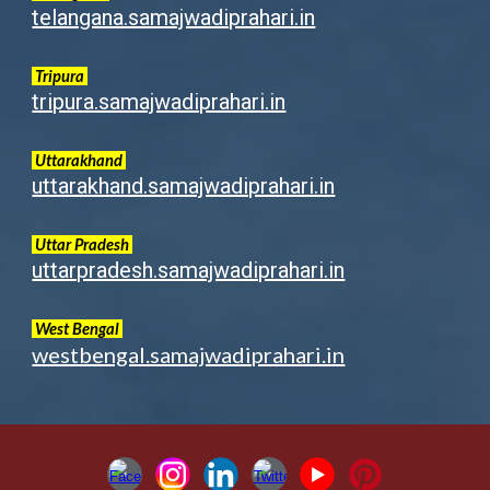
telangana.samajwadiprahari.in
Tripura
tripura.samajwadiprahari.in
Uttarakhand
uttarakhand.samajwadiprahari.in
Uttar Pradesh
uttarpradesh.samajwadiprahari.in
West Bengal
westbengal.samajwadiprahari.in