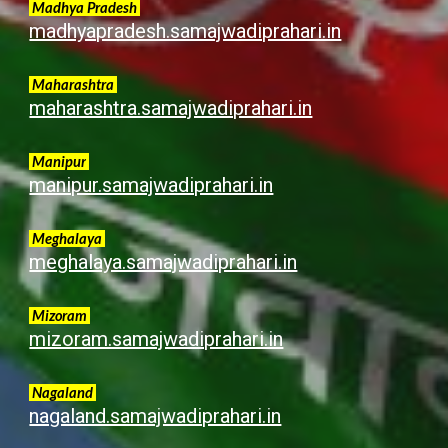
Madhya Pradesh
madhyapradesh.samajwadiprahari.in
Maharashtra
maharashtra.samajwadiprahari.in
Manipur
manipur.samajwadiprahari.in
Meghalaya
meghalaya.samajwadiprahari.in
Mizoram
mizoram.samajwadiprahari.in
Nagaland
nagaland.samajwadiprahari.in