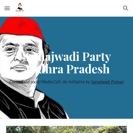
Skip to main content
Skip to navigation
Samajwadi Party
Andhra Pradesh
Centralised social Media Cell : An Initiative by
Samajwadi Prahari