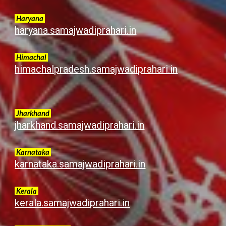
Haryana
haryana.samajwadiprahari.in
Himachal
himachalpradesh.samajwadiprahari.in
Jharkhand
jharkhand.samajwadiprahari.in
Karnataka
karnataka.samajwadiprahari.in
Kerala
k
erala.samajwadiprahari.in