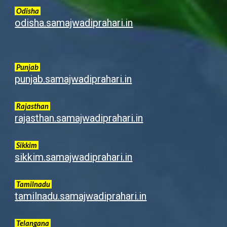
Odisha
odisha.samajwadiprahari.in
Punjab
punjab.samajwadiprahari.in
Rajasthan
rajasthan.samajwadiprahari.in
Sikkim
sikkim.samajwadiprahari.in
Tamilnadu
tamilnadu.samajwadiprahari.in
Telangana